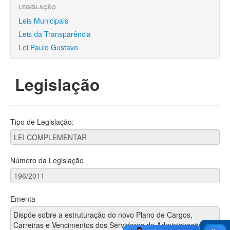
Finanças
LEGISLAÇÃO
Leis Municipais
Funcionalismo
Leis da Transparência
Licitações e Contratos
Lei Paulo Gustavo
Legislação
Legislação
Convênios
Locações
Tipo de Legislação:
Controle Social
Número da Legislação
Ementa
Dispõe sobre a estruturação do novo Plano de Cargos,
Carreiras e Vencimentos dos Servidores da Administração