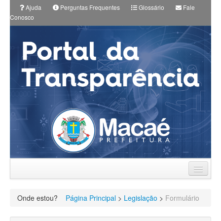
Ajuda
Perguntas Frequentes
Glossário
Fale
Conosco
Prefeitura
Onde estou?
Página Principal
>
Legislação
>
Formulário
Planos Municipais