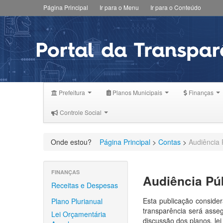
Página Principal
Ir para o Menu
Ir para o Conteúdo
Prefeitura
Planos Municipais
Finanças
Controle Social
Onde estou?
Página Principal
>
Contas
>
Audiência 
FINANÇAS
Audiência Pú
Receitas e Despesas
Esta publicação consider
Plano Plurianual
transparência será asseg
Lei Orçamentária
discussão dos planos, lei