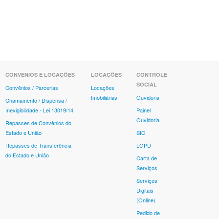
CONVÊNIOS E LOCAÇÕES
LOCAÇÕES
CONTROLE
SOCIAL
Convênios / Parcerias
Locações
Imobiliárias
Ouvidoria
Chamamento / Dispensa /
Inexigibilidade - Lei 13019/14
Painel
Ouvidoria
Repasses de Convênios do
Estado e União
SIC
Repasses de Transferência
LGPD
do Estado e União
Carta de
Serviços
Serviços
Digitais
(Online)
Pedido de