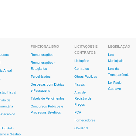
FUNCIONALISMO
LICITAÇÕES E
LEGISLAÇÃO
CONTRATOS
spesas
Remunerações
Leis
Licitações
Municipais
l
Remunerações -
Estagiários
Contratos
Leis da
ia Anual
Transparência
Terceirizados
Obras Públicas
s
Lei Paulo
Despesas com Diárias
Fiscais
Gustavo
e Passagens
stão Fiscal
Atas de
Tabela de Vencimentos
Registro de
mido de
Preços
mentária
Concursos Públicos e
Processos Seletivos
PCA
estação de
Fornecedores
 TCE-RJ -
Covid-19
erno e Gestão