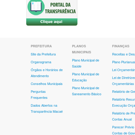
PREFEITURA
PLANOS
FINANÇAS
MUNICIPAIS
Site da Prefeitura
Receitas e De
Plano Municipal de
Organograma
Plano Plurianua
Saúde
Órgãos e Horários de
Lei Orçamentár
Plano Municipal de
Atendimento
Lei de Diretrize
Educação
Conselhos Municipais
Orçamentárias
Plano Municipal de
Perguntas
Relatório de Ge
Saneamento Básico
Frequentes
Relatório Resu
Dados Abertos na
Execução Orça
Transparência Macaé
Relatório de Pr
Contas Anual
Parecer Prévio
Contas de Gov