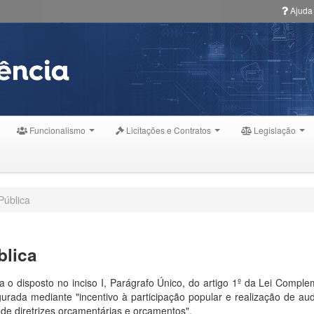
Ajuda
Funcionalismo
Licitações e Contratos
Legislação
Pública
blica
a o disposto no inciso I, Parágrafo Único, do artigo 1º da Lei Comp
urada mediante "incentivo à participação popular e realização de au
 de diretrizes orçamentárias e orçamentos".