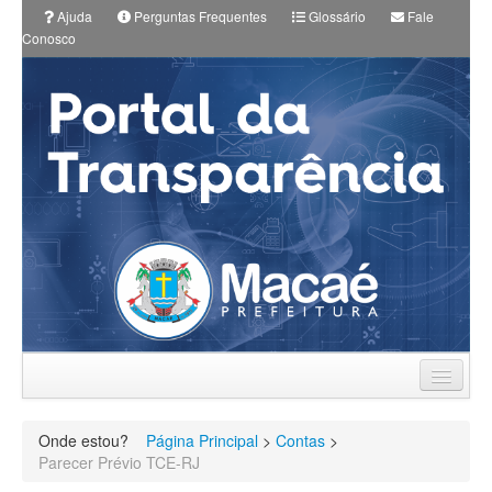
Ajuda
Perguntas Frequentes
Glossário
Fale
Conosco
Prefeitura
Onde estou?
Página Principal
>
Contas
>
Planos Municipais
Parecer Prévio TCE-RJ