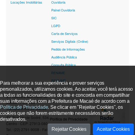
Locações Imobiliárias
Ouvidoria
Painel Ouvidoria
SIC
LGPD
Carta de Serviços
Serviços Digitais (Online)
Pedido de Informações
Audiência Pública
Consulta Pública
RENAME
REMUME
Para melhorar a sua experiência e prover serviços
personalizados, utilizamos cookies. Ao aceitar, você terá acesso
a todas as funcionalidades do site e concorda em compartilhar
© Prefeitura Municipal de
suas informações com a Prefeitura de Macaé de acordo com a
Macaé - Portal da
Política de Privacidade
. Se clicar em "Rejeitar Cookies", os
Transparência de Macaé
cookies que não forem estritamente necessários serão
AV. Presidente Sodré, 534,
Política de Privacidade
desativados.
Centro - CEP: 27913-080 -
Rejeitar Cookies
Aceitar Cookies
Tel.: (22) 2791-9008 - Fale