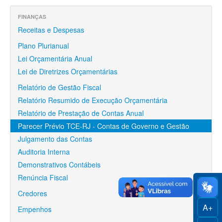
Finanças
FINANÇAS
Funcionalismo
Receitas e Despesas
Licitações e Contratos
Plano Plurianual
Lei Orçamentária Anual
Legislação
Lei de Diretrizes Orçamentárias
Convênios
Relatório de Gestão Fiscal
Relatório Resumido de Execução Orçamentária
Locações
Relatório de Prestação de Contas Anual
Controle Social
Parecer Prévio TCE-RJ - Contas de Governo e Gestão
Julgamento das Contas
Auditoria Interna
Demonstrativos Contábeis
Renúncia Fiscal
Credores
A+
Empenhos