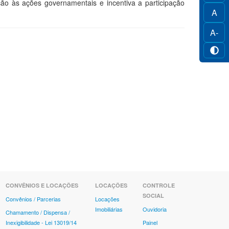
ção às ações governamentais e incentiva a participação
A
A-
CONVÊNIOS E LOCAÇÕES
LOCAÇÕES
CONTROLE
SOCIAL
Convênios / Parcerias
Locações
Imobiliárias
Ouvidoria
Chamamento / Dispensa /
Inexigibilidade - Lei 13019/14
Painel