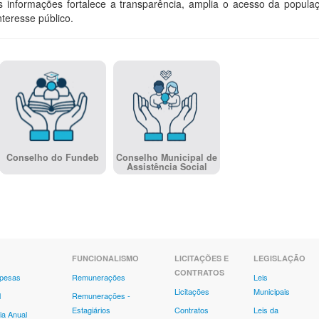
as informações fortalece a transparência, amplia o acesso da popula
teresse público.
Conselho do Fundeb
Conselho Municipal de
Assistência Social
FUNCIONALISMO
LICITAÇÕES E
LEGISLAÇÃO
CONTRATOS
spesas
Remunerações
Leis
Licitações
Municipais
l
Remunerações -
Estagiários
Contratos
Leis da
ia Anual