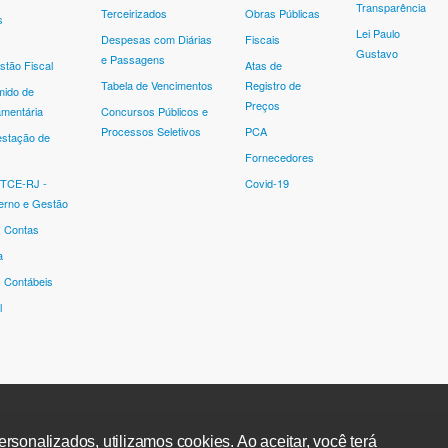
Transparência
Terceirizados
Obras Públicas
s
Lei Paulo
Despesas com Diárias
Fiscais
Gustavo
e Passagens
stão Fiscal
Atas de
Tabela de Vencimentos
Registro de
mido de
Preços
mentária
Concursos Públicos e
Processos Seletivos
PCA
estação de
Fornecedores
 TCE-RJ -
Covid-19
erno e Gestão
s Contas
a
 Contábeis
l
rsonalizados, utilizamos cookies. Ao aceitar, você terá