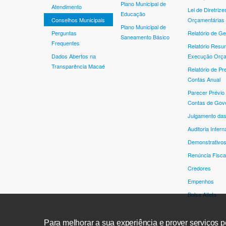
Plano Municipal de
Atendimento
Lei de Diretrize
Educação
Conselhos Municipais
Orçamentárias
Plano Municipal de
Perguntas
Relatório de Ge
Saneamento Básico
Frequentes
Relatório Resu
Dados Abertos na
Execução Orça
Transparência Macaé
Relatório de Pr
Contas Anual
Parecer Prévio
Contas de Gov
Julgamento da
Auditoria Intern
Demonstrativos
Renúncia Fisca
Credores
Empenhos
Bolsa Atleta
Para melhorar a sua experiência e prover serviços pe