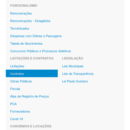
FUNCIONALISMO
Remunerações
Remunerações - Estagiários
Terceirizados
Despesas com Diárias e Passagens
Tabela de Vencimentos
Concursos Públicos e Processos Seletivos
LICITAÇÕES E CONTRATOS
LEGISLAÇÃO
Licitações
Leis Municipais
Contratos
Leis da Transparência
Obras Públicas
Lei Paulo Gustavo
Fiscais
Atas de Registro de Preços
PCA
Fornecedores
Covid-19
CONVÊNIOS E LOCAÇÕES