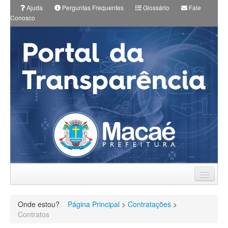
Ajuda
Perguntas Frequentes
Glossário
Fale
Conosco
Prefeitura
Onde estou?
Página Principal
>
Contratações
>
Planos Municipais
Contratos