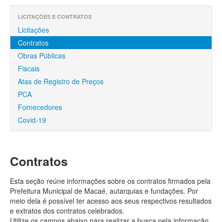
Finanças
LICITAÇÕES E CONTRATOS
Funcionalismo
Licitações
Contratos
Licitações e Contratos
Obras Públicas
Legislação
Fiscais
Atas de Registro de Preços
Convênios
PCA
Locações
Fornecedores
Covid-19
Controle Social
Contratos
Esta seção reúne informações sobre os contratos firmados pela
Prefeitura Municipal de Macaé, autarquias e fundações. Por
meio dela é possível ter acesso aos seus respectivos resultados
e extratos dos contratos celebrados.
Utilize os campos abaixo para realizar a busca pela informação