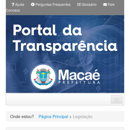
Ajuda
Perguntas Frequentes
Glossário
Fale
Conosco
Prefeitura
Onde estou?
Página Principal
>
Legislação
Planos Municipais