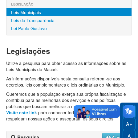
Finanças
LEGISLAÇÃO
Leis Municipais
Funcionalismo
Leis da Transparência
Licitações e Contratos
Lei Paulo Gustavo
Legislação
Legislações
Convênios
Utilize a pesquisa para obter acesso as informações sobre as
Locações
Leis Municipais de Macaé.
Controle Social
As informações disponíveis nesta consulta referem-se aos
decretos, leis complementares e leis ordinárias do Município.
Queremos que a população exerça sua própria fiscalização e
contribua para as melhorias dos serviços e das políticas
públicas que buscam melhorar a nossa qualidade de vida.
Visite este link
para conhecer todas as leis e decretos que
respaldam nossas ações e asseguram os seus direitos.
A+
A
Pesquisa
Ajuda