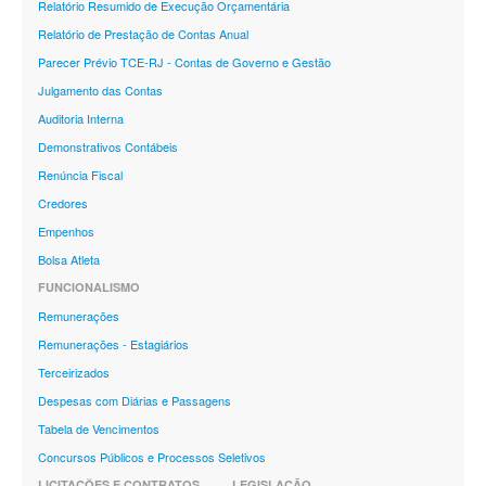
Relatório Resumido de Execução Orçamentária
Relatório de Prestação de Contas Anual
Parecer Prévio TCE-RJ - Contas de Governo e Gestão
Julgamento das Contas
Auditoria Interna
Demonstrativos Contábeis
Renúncia Fiscal
Credores
Empenhos
Bolsa Atleta
FUNCIONALISMO
Remunerações
Remunerações - Estagiários
Terceirizados
Despesas com Diárias e Passagens
Tabela de Vencimentos
Concursos Públicos e Processos Seletivos
LICITAÇÕES E CONTRATOS
LEGISLAÇÃO