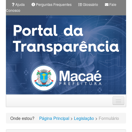
Ajuda
Perguntas Frequentes
Glossário
Fale
Conosco
Prefeitura
Onde estou?
Página Principal
>
Legislação
>
Formulário
Planos Municipais