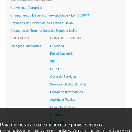
Convênios / Parcerias
Chamamento / Dispensa / Inexigibilidade - Lei 13019/14
Repasses de Convênios do Estado e União
Repasses de Transferência do Estado e União
LOCAÇÕES
CONTROLE SOCIAL
Locações Imobiliárias
Ouvidoria
Painel Ouvidoria
SIC
LGPD
Carta de Serviços
Serviços Digitais (Online)
Pedido de Informações
Audiência Pública
Consulta Pública
RENAME
REMUME
Para melhorar a sua experiência e prover serviços
personalizados, utilizamos cookies. Ao aceitar, você terá acesso