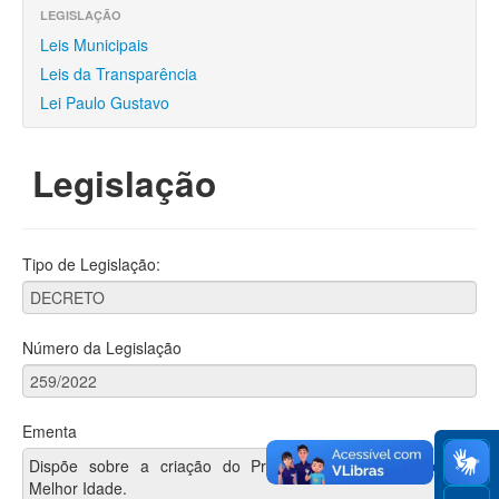
Finanças
LEGISLAÇÃO
Leis Municipais
Funcionalismo
Leis da Transparência
Licitações e Contratos
Lei Paulo Gustavo
Legislação
Legislação
Convênios
Locações
Tipo de Legislação:
Controle Social
Número da Legislação
Ementa
Dispõe sobre a criação do Programa Macaé Cidade da
Melhor Idade.