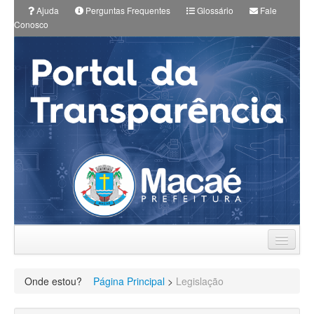
Ajuda
Perguntas Frequentes
Glossário
Fale
Conosco
Prefeitura
Onde estou?
Página Principal
>
Legislação
Planos Municipais