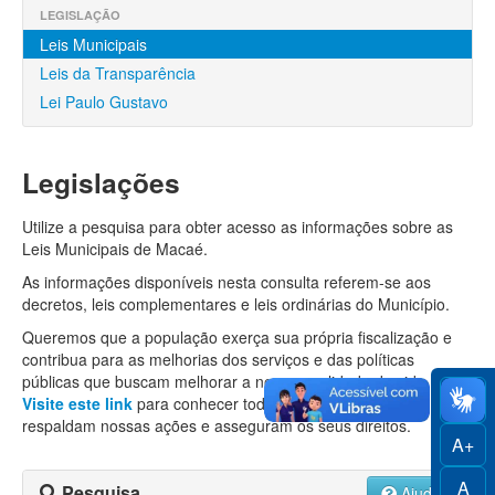
Finanças
LEGISLAÇÃO
Leis Municipais
Funcionalismo
Leis da Transparência
Licitações e Contratos
Lei Paulo Gustavo
Legislação
Legislações
Convênios
Utilize a pesquisa para obter acesso as informações sobre as
Locações
Leis Municipais de Macaé.
Controle Social
As informações disponíveis nesta consulta referem-se aos
decretos, leis complementares e leis ordinárias do Município.
Queremos que a população exerça sua própria fiscalização e
contribua para as melhorias dos serviços e das políticas
públicas que buscam melhorar a nossa qualidade de vida.
Visite este link
para conhecer todas as leis e decretos que
respaldam nossas ações e asseguram os seus direitos.
A+
A
Pesquisa
Ajuda