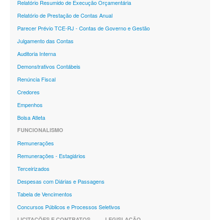
Relatório Resumido de Execução Orçamentária
Relatório de Prestação de Contas Anual
Parecer Prévio TCE-RJ - Contas de Governo e Gestão
Julgamento das Contas
Auditoria Interna
Demonstrativos Contábeis
Renúncia Fiscal
Credores
Empenhos
Bolsa Atleta
FUNCIONALISMO
Remunerações
Remunerações - Estagiários
Terceirizados
Despesas com Diárias e Passagens
Tabela de Vencimentos
Concursos Públicos e Processos Seletivos
LICITAÇÕES E CONTRATOS
LEGISLAÇÃO