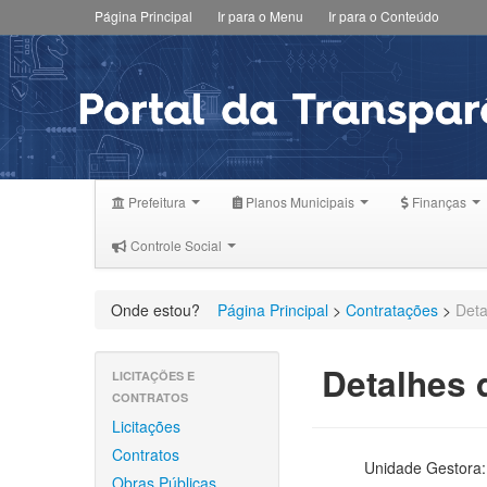
Página Principal
Ir para o Menu
Ir para o Conteúdo
Prefeitura
Planos Municipais
Finanças
Controle Social
Onde estou?
Página Principal
>
Contratações
>
Deta
Detalhes d
LICITAÇÕES E
CONTRATOS
Licitações
Contratos
Unidade Gestora:
Obras Públicas