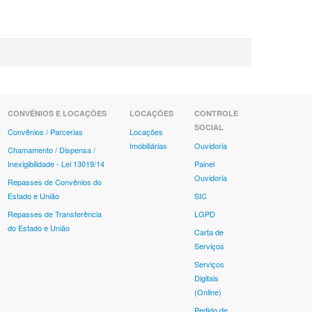
CONVÊNIOS E LOCAÇÕES
LOCAÇÕES
CONTROLE
SOCIAL
Convênios / Parcerias
Locações
Imobiliárias
Ouvidoria
Chamamento / Dispensa /
Inexigibilidade - Lei 13019/14
Painel
Ouvidoria
Repasses de Convênios do
Estado e União
SIC
Repasses de Transferência
LGPD
do Estado e União
Carta de
Serviços
Serviços
Digitais
(Online)
Pedido de