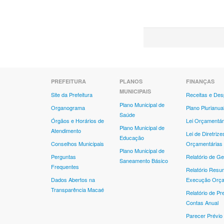
PREFEITURA
PLANOS
FINANÇAS
MUNICIPAIS
Site da Prefeitura
Receitas e De
Plano Municipal de
Organograma
Plano Plurianua
Saúde
Órgãos e Horários de
Lei Orçamentár
Plano Municipal de
Atendimento
Lei de Diretrize
Educação
Conselhos Municipais
Orçamentárias
Plano Municipal de
Perguntas
Relatório de Ge
Saneamento Básico
Frequentes
Relatório Resu
Dados Abertos na
Execução Orça
Transparência Macaé
Relatório de Pr
Contas Anual
Parecer Prévio