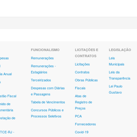
FUNCIONALISMO
LICITAÇÕES E
LEGISLAÇÃO
CONTRATOS
spesas
Remunerações
Leis
Licitações
Municipais
l
Remunerações -
Estagiários
Contratos
Leis da
ia Anual
Transparência
Terceirizados
Obras Públicas
s
Lei Paulo
Despesas com Diárias
Fiscais
Gustavo
e Passagens
stão Fiscal
Atas de
Tabela de Vencimentos
Registro de
mido de
Preços
mentária
Concursos Públicos e
Processos Seletivos
PCA
estação de
Fornecedores
 TCE-RJ -
Covid-19