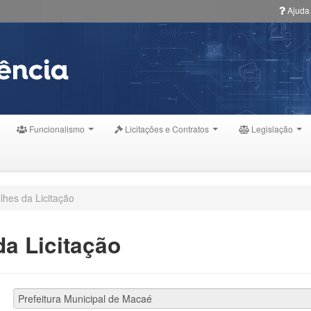
Ajuda
Funcionalismo
Licitações e Contratos
Legislação
lhes da Licitação
a Licitação